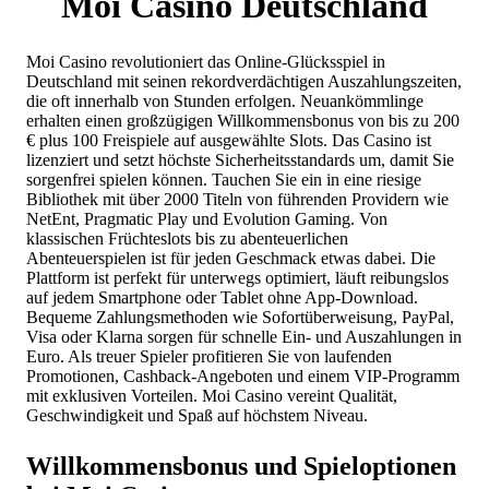
Moi Casino Deutschland
Moi Casino revolutioniert das Online-Glücksspiel in
Deutschland mit seinen rekordverdächtigen Auszahlungszeiten,
die oft innerhalb von Stunden erfolgen. Neuankömmlinge
erhalten einen großzügigen Willkommensbonus von bis zu 200
€ plus 100 Freispiele auf ausgewählte Slots. Das Casino ist
lizenziert und setzt höchste Sicherheitsstandards um, damit Sie
sorgenfrei spielen können. Tauchen Sie ein in eine riesige
Bibliothek mit über 2000 Titeln von führenden Providern wie
NetEnt, Pragmatic Play und Evolution Gaming. Von
klassischen Früchteslots bis zu abenteuerlichen
Abenteuerspielen ist für jeden Geschmack etwas dabei. Die
Plattform ist perfekt für unterwegs optimiert, läuft reibungslos
auf jedem Smartphone oder Tablet ohne App-Download.
Bequeme Zahlungsmethoden wie Sofortüberweisung, PayPal,
Visa oder Klarna sorgen für schnelle Ein- und Auszahlungen in
Euro. Als treuer Spieler profitieren Sie von laufenden
Promotionen, Cashback-Angeboten und einem VIP-Programm
mit exklusiven Vorteilen. Moi Casino vereint Qualität,
Geschwindigkeit und Spaß auf höchstem Niveau.
Willkommensbonus und Spieloptionen