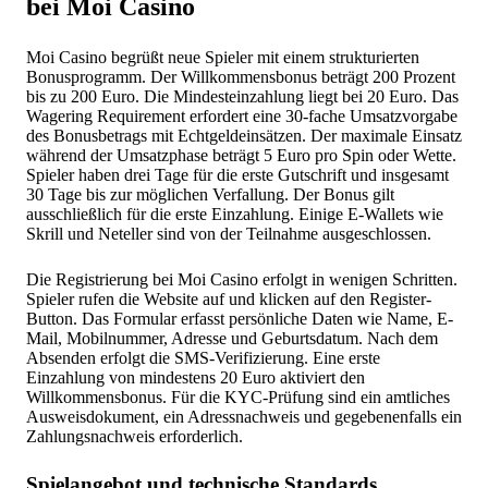
bei Moi Casino
Moi Casino begrüßt neue Spieler mit einem strukturierten
Bonusprogramm. Der Willkommensbonus beträgt 200 Prozent
bis zu 200 Euro. Die Mindesteinzahlung liegt bei 20 Euro. Das
Wagering Requirement erfordert eine 30-fache Umsatzvorgabe
des Bonusbetrags mit Echtgeldeinsätzen. Der maximale Einsatz
während der Umsatzphase beträgt 5 Euro pro Spin oder Wette.
Spieler haben drei Tage für die erste Gutschrift und insgesamt
30 Tage bis zur möglichen Verfallung. Der Bonus gilt
ausschließlich für die erste Einzahlung. Einige E-Wallets wie
Skrill und Neteller sind von der Teilnahme ausgeschlossen.
Die Registrierung bei Moi Casino erfolgt in wenigen Schritten.
Spieler rufen die Website auf und klicken auf den Register-
Button. Das Formular erfasst persönliche Daten wie Name, E-
Mail, Mobilnummer, Adresse und Geburtsdatum. Nach dem
Absenden erfolgt die SMS-Verifizierung. Eine erste
Einzahlung von mindestens 20 Euro aktiviert den
Willkommensbonus. Für die KYC-Prüfung sind ein amtliches
Ausweisdokument, ein Adressnachweis und gegebenenfalls ein
Zahlungsnachweis erforderlich.
Spielangebot und technische Standards